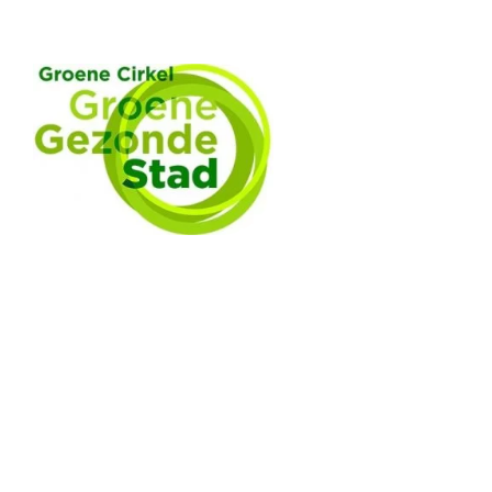
AGENDA
april/mei 2026:
Kennissessie wateropvang, Rotterdam