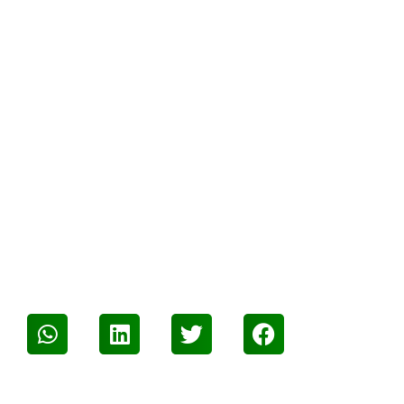
Gezond groen
Nieuws
CONTACT
Groene Gezonde Stad
Sander van der Meulen
sb.vander.meulen@pzh.nl
VERTEL HET VERDER